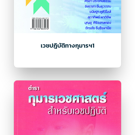
เวชปฎิบัติทางกุมารฯ1