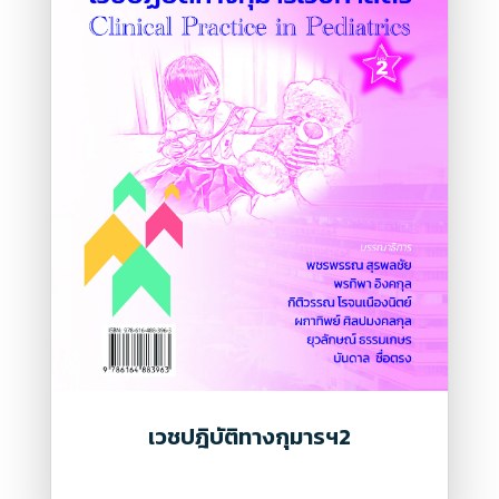
เวชปฎิบัติทางกุมารฯ2