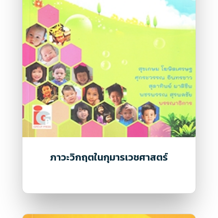
ภาวะวิกฤตในกุมารเวชศาสตร์