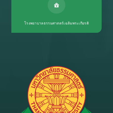

โรงพยาบาลธรรมศาสตร์เฉลิมพระเกียรติ