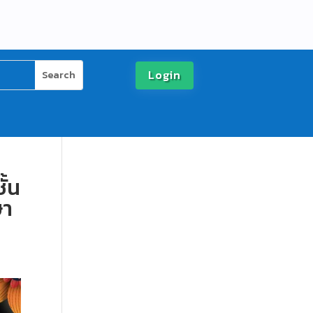
Login
ั้น
ษา