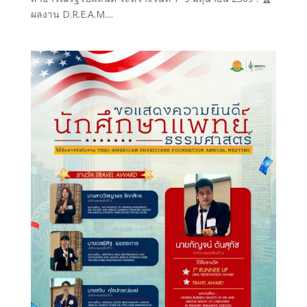
ผลงาน D.R.E.A.M....