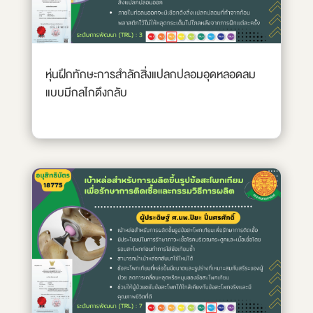
หุ่นฝึกทักษะการสำลักสิ่งแปลกปลอมอุดหลอดลม
แบบมีกลไกดึงกลับ